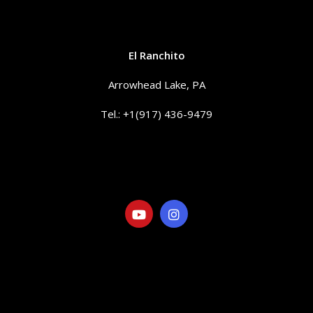
CONTACTO
El Ranchito
Arrowhead Lake, PA
Tel.: +1(917) 436-9479
info@elranchitorentals.com
SOCIAL
LINKS
Visita nuestra Galería