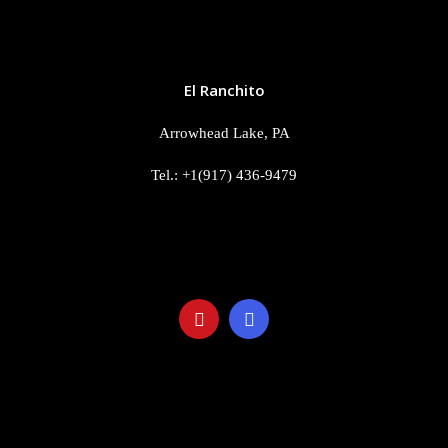
CONTACTO
El Ranchito
Arrowhead Lake, PA
Tel.: +1(917) 436-9479
info@elranchitorentals.com
SOCIAL
LINKS
Visita nuestra Galería