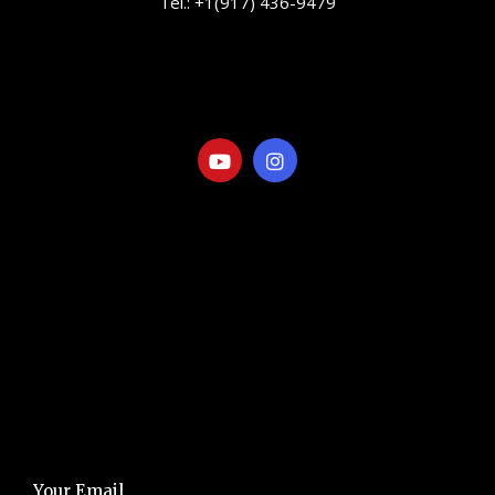
Tel.: +1(917) 436-9479
info@elranchitorentals.com
SOCIAL
LINKS
Visita nuestra Galería
Comer y Beber
Cosas por Hacer
NEWSLETTER