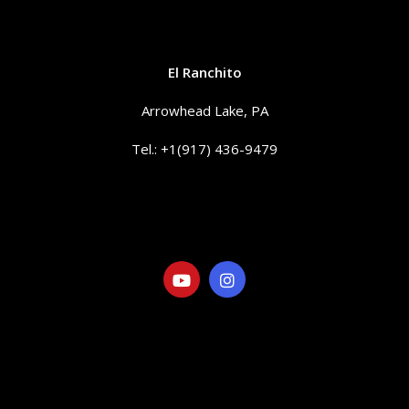
CONTACTO
El Ranchito
Arrowhead Lake, PA
Tel.: +1(917) 436-9479
info@elranchitorentals.com
SOCIAL
LINKS
Visita nuestra Galería