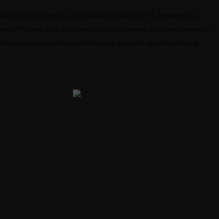
ada llena de aventuras, esta cabaña en Bushkill, PA, promete una
montañas Pocono. Con sus comodidades modernas, un entorno sereno y
deal para crear recuerdos preciados con sus seres queridos durante