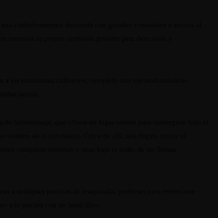
a una cuidadosamente decorada con grandes ventanales o acceso al
 encontrarán su propio santuario privado para descansar y
a los entusiastas culinarios, completo con electrodomésticos
midas juntos.
ra de hidromasaje, que ofrece un lugar sereno para sumergirse bajo el
os sonidos de la naturaleza. Cerca de allí, una fogata ofrece el
en compartir historias y risas bajo el brillo de las llamas
so a múltiples piscinas de temporada, perfectas para refrescarse
o a la piscina con un buen libro.