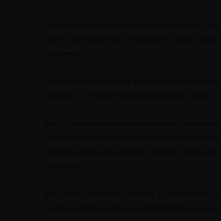
La cabaña cuenta con tres acogedoras habitaciones, cad
exterior. Ya sea que viaje con familiares o amigos, todos
rejuvenecer.
Una cocina bien equipada y un comedor contiguo esperan 
modernos y un elegante comedor para disfrutar de las co
Salga a la amplia terraza donde lo invita una lujosa bañe
cielo iluminado por las estrellas o relajarse en medio de l
escenario perfecto para reuniones nocturnas, donde se pued
crepitantes.
Para aquellos que buscan aventuras, la cabaña ofrece acce
durante los meses de verano o simplemente descansar junt