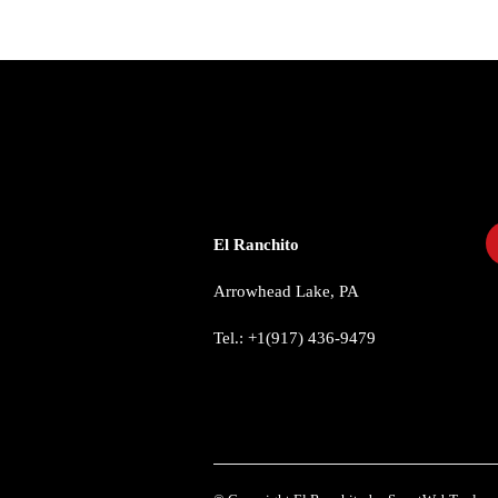
CONTACTO
S
El Ranchito
Arrowhead Lake, PA
Tel.: +1(917) 436-9479
info@elranchitorentals.com